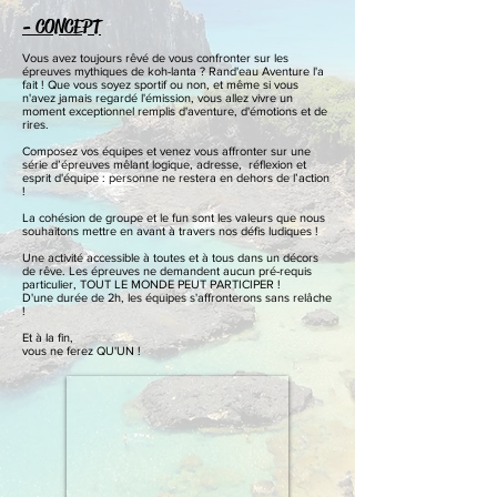
- CONCEPT
Vous avez toujours rêvé de vous confronter sur les
épreuves mythiques de koh-lanta ? Rand'eau Aventure l'a
fait !
Que vous soyez sportif ou non, et même si vous
n'avez jamais regardé l'émission, vous allez vivre un
moment
exceptionnel remplis d'aventure, d'émotions et de
rires.
Composez vos équipes et
venez vous affronter sur une
série d’épreuves mêlant logique, adresse, réflexion et
esprit d'équipe : p
ersonne ne restera en dehors de l’action
!
La cohésion de groupe et le fun sont les valeurs que nous
souhaitons m
ettre en avant à travers nos défis ludiques !
Une activité accessible à toutes et à tous dans un décors
de rêve. Les
épreuves ne demandent aucun pré-requis
particulier, TOUT LE MONDE PEUT PARTICIPER !
D'une durée de 2h, les équipes s'affronterons sans relâche
!
Et à la fin,
vous ne ferez QU'UN !