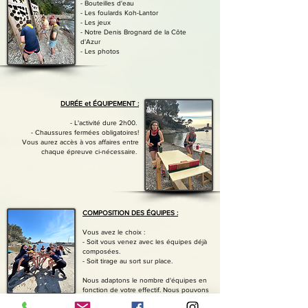
- Bouteilles d'eau
- Les foulards Koh-Lantor
- Les jeux
- Notre Denis Brognard de la Côte
d'Azur
- Les photos
DURÉE et ÉQUIPEMENT :
- L'activité dure 2h00.
- Chaussures fermées obligatoires!
Vous aurez accès à vos affaires entre
chaque épreuve ci-nécessaire.
COMPOSITION DES ÉQUIPES :
Vous avez le choix :
- Soit vous venez avec les équipes déjà
composées.
- Soit tirage au sort sur place.
Nous adaptons le nombre d'équipes en
fonction de votre effectif. Nous pouvons
accueillir de 8 à 200 personnes