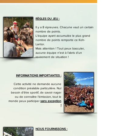
RÈGLES DU JEU :
Il y a 8 épreuves. Chacune vaut un certain
nombre de points.
L'équipe ayant accumulée le plus grand
nombre de points remporte ce Koh-
Lantor.
Mais attention ! Tout peux basculer,
aucune équipe n'est à l'abris d'un
revirement de situation !
INFORMATIONS IMPORTANTES :
Cette activité ne demande aucune
condition préalable particulière. Nul
besoin d'être sportif, de savoir nager
ou de connaître l'émission, tout le
monde peux participer
sans
exception
!
NOUS FOURNISSONS :