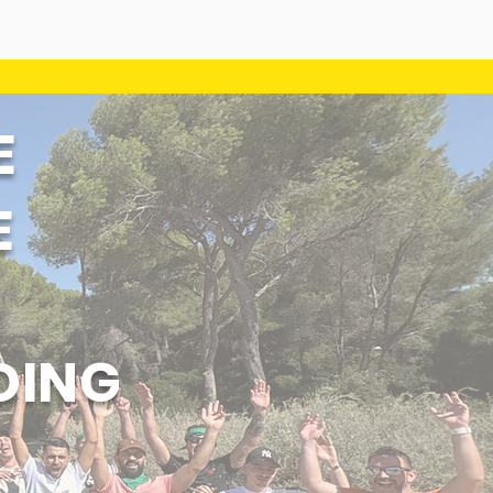
E
E
DING