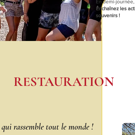
En demi-journée,
Enchaînez les act
souvenirs !
RESTAURATION
 qui rassemble tout le monde !