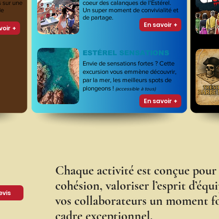
s sur une
coeur des calanques de l'Estérel.
de
Un super moment de convivialité et
de partage.
En savoir +
voir +
ESTÉREL SENSATIONS
Envie de sensations fortes ? Cette
excursion vous emmène découvrir,
par la mer, les meilleurs spots de
plongeons !
(accessible à tous)
En savoir +
Chaque activité est conçue pour 
cohésion, valoriser l’esprit d’équi
vis
vos collaborateurs un moment f
cadre exceptionnel.