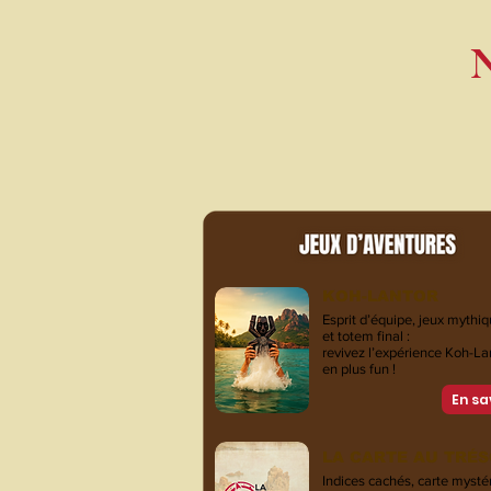
N
KOH-LANTOR
Esprit d’équipe, jeux mythi
et totem final :
revivez l’expérience Koh-L
en plus fun !
En sa
LA CARTE AU TRÉ
Indices cachés, carte mystér