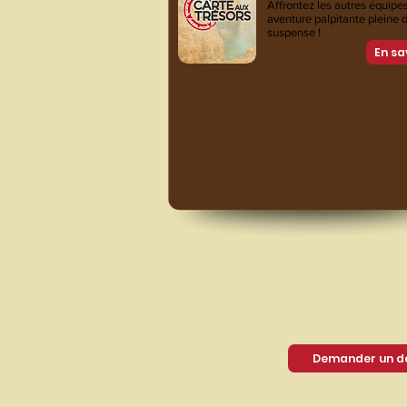
Affrontez les autres équipe
aventure palpitante pleine 
suspense !
En sa
Demander un de