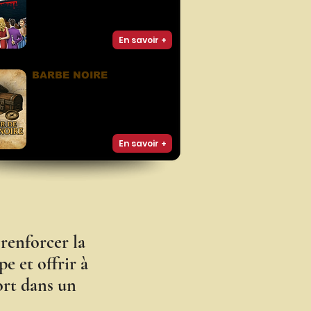
décor exceptionnel : fouille,
déduction et coopération pour
résoudre l’enquête.
En savoir +
BARBE NOIRE
Saurez-vous décoder les énigmes et
mettre la main sur le butin de Barbe
Noire ?
Une chasse au trésor épique pour
souder les équipes !
En savoir +
renforcer la
pe et offrir à
ort dans un