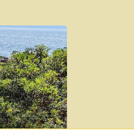
sieurs activités !
eurs expériences et nous
ogramme personnalisé
xcursion Calanques)