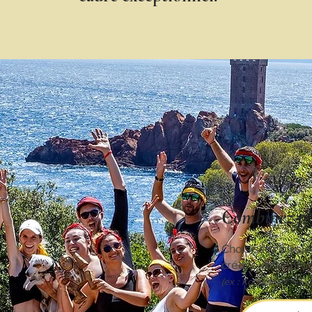
Combinez plu
Choisissez plusi
créons votre pr
(ex : Koh-Lantor + E