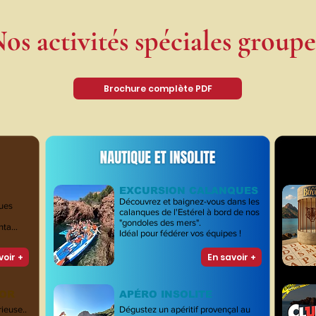
os activités spéciales groupe
Brochure complète PDF
EXCURSION CALANQUES
Découvrez et baignez-vous dans les
ques
calanques de l'Estérel à bord de nos
"gondoles des mers".
anta…
Idéal pour fédérer vos équipes !
voir +
En savoir +
SOR
APÉRO INSOLITE
ieuse..
Dégustez un apéritif provençal au