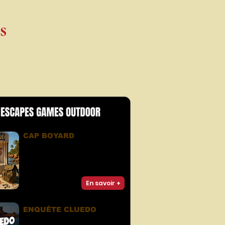
s
CAP BOYARD
Libérez les 7 clefs pour atteindre la
salle du trésor.
Votre esprit d'équipe sera votre
meilleur allié pour récolter un max
de Boyards !
En savoir +
ENQUÊTE CLUEDO
Un Cluedo grandeur nature dans un