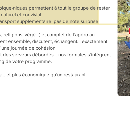
 pique-niques permettent à tout le groupe de rester
aturel et convivial.
ransport supplémentaire, pas de note surprise.
s, religions, végé…) et complet de l’apéro au
tent ensemble, discutent, échangent… exactement
d’une journée de cohésion.
t des serveurs débordés... nos formules s’intègrent
ing de votre programme.
le… et plus économique qu’un restaurant.