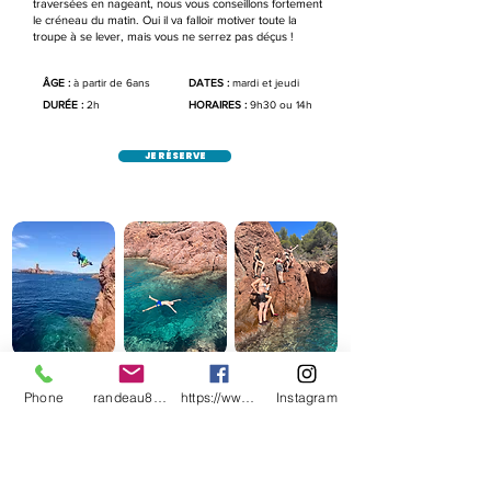
traversées en nageant, nous vous conseillons fortement
le créneau du matin. Oui il va falloir motiver toute la
troupe à se lever, mais vous ne serrez pas déçus !
ÂGE :
à partir de 6ans
DATES :
mardi et jeudi
DURÉE :
2h
HORAIRES :
9h30 ou 14h
JE RÉSERVE
Phone
randeau83@yahoo.com
https://www.facebook.com/RandeauAventure
Instagram