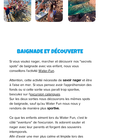
Si vous voulez nager, marcher et découvrir nos "secrets
spots" de baignade avec vos enfant, nous vous
conseillons l'activité
Water-Fun
.
Attention, cette activité nécessite de
savoir nager
et être
à l'aise en mer. Si vous pensez avoir l'appréhension des
fonds ou si cette sortie vous paraît trop sportive,
basculez sur l'
excursion calanques
.
Sur les deux sorties nous découvrons les mêmes spots
de baignade, sauf qu'au Water Fun nous nous y
rendons de manière plus
sportive.
Ce que les enfants aiment lors du Water Fun, c'est le
côté "aventure" de l'excursion. Ils adorent sauter et
nager avec leur parents et forgent des souvenirs
intemporels.
Afin d'avoir une mer plus calme et limpide lors des