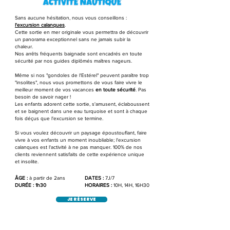
Sans aucune hésitation, nous vous conseillons :
l'excursion calanques
.
Cette sortie en mer originale vous permettra de découvrir
un panorama exceptionnel sans ne jamais subir la
chaleur.
Nos arrêts fréquents baignade sont encadrés en toute
sécurité par nos guides diplômés maîtres nageurs.
Même si nos "gondoles de l'Estérel" peuvent paraître trop
"insolites", nous vous promettons de vous faire vivre le
meilleur moment de vos vacances
en toute sécurité
. Pas
besoin de savoir nager !
Les enfants adorent cette sortie, s'amusent, éclaboussent
et se baignent dans une eau turquoise et sont à chaque
fois déçus que l'excursion se termine.
Si vous voulez découvrir un paysage époustouflant, faire
vivre à vos enfants un moment inoubliable; l'excursion
calanques est l'activité à ne pas manquer. 100% de nos
clients reviennent satisfaits de cette expérience unique
et insolite.
ÂGE :
à partir de 2ans
DATES :
7J/7
DURÉE : 1h30
HORAIRES :
10H, 14H, 16H30
JE RÉSERVE