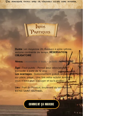
Durée :
en moyenne 2h. Évoluez à votre rythme,
aucune contrainte de temps.
RÉSERVATION
OBLIGATOIRE
accessible à tous – activité non sportive
Niveau :
Âge :
Tout public - Pensé pour ados/adultes
(conseillé à partir de 12 ans)
Les avantages :
Stationnement gratuit, restauration
sur place, plage... Une fois votre activité terminée,
vous n'avez plus à bouger et qu'à profiter !
Lieu :
Port du Poussaï, boulevard du sémaphore.
83700 SAINT-RAPHAEL
COMMENT ÇA MARCHE