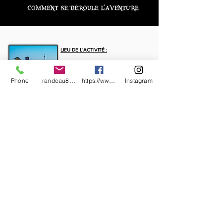
LIEU DE L'ACTIVITÉ :
Le départ se fera directement de notre
accueil au Port du Poussaï. Nous vous
demandons d'arriver 10min avant le début
Phone
randeau83@yahoo.com
https://www.facebook.com/RandeauAventure
Instagram
de votre activité.
Notre game-master vous fera un briefing
et vous remettra votre sac de mission.
SAC DE MISSION :
À l'intérieur de votre sac ce trouve tous
les ustensiles nécessaires pour vous
guider et mener à bien votre quête.
Les poches du sac sont verrouillées par
des cadenas... à vous de trouver les bons
codes pour continuer votre mission.