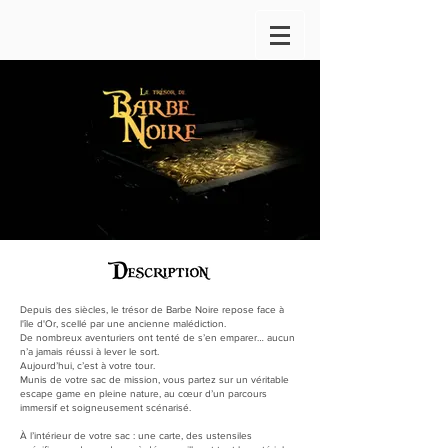
Depuis des siècles, le trésor de Barbe Noire repose face à
l'île d'Or, scellé par une ancienne malédiction.
De nombreux aventuriers ont tenté de s’en emparer… aucun
n’a jamais réussi à lever le sort.
Aujourd’hui, c’est à votre tour.
Munis de votre sac de mission, vous partez sur un véritable
escape game en pleine nature, au cœur d’un parcours
immersif et soigneusement scénarisé.
À l’intérieur de votre sac : une carte, des ustensiles