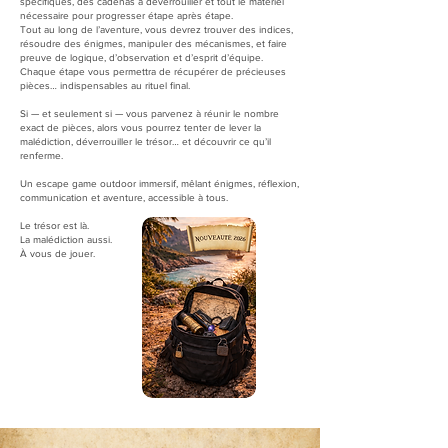
spécifiques, des cadenas à déverrouiller et tout le matériel
nécessaire pour progresser étape après étape.
Tout au long de l’aventure, vous devrez trouver des indices,
résoudre des énigmes, manipuler des mécanismes, et faire
preuve de logique, d’observation et d’esprit d’équipe.
Chaque étape vous permettra de récupérer de précieuses
pièces… indispensables au rituel final.
Si — et seulement si — vous parvenez à réunir le nombre
exact de pièces, alors vous pourrez tenter de lever la
malédiction, déverrouiller le trésor… et découvrir ce qu’il
renferme.
Un escape game outdoor immersif, mêlant énigmes, réflexion,
communication et aventure, accessible à tous.
Le trésor est là.
La malédiction aussi.
À vous de jouer.